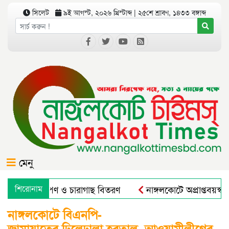
সিলেট
৯ই আগস্ট, ২০২৬ খ্রিস্টাব্দ | ২৫শে শ্রাবণ, ১৪৩৩ বঙ্গাব্দ
মেনু
োগে বৃক্ষরোপণ ও চারাগাছ বিতরণ
শিরোনাম
নাঙ্গলকোটে অপ্রাপ্তবয়স্ক
নাঙ্গলকোটে বিএনপি-
জামায়াতের ঢিলেঢালা হরতাল, আওয়ামীলীগের