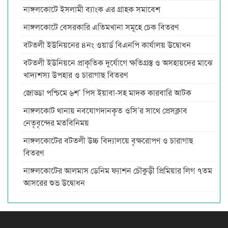
নাঙ্গলকোটে ইসলামী ব্যাংক এর গ্রাহক সমাবেশ
নাঙ্গলকোটে বেসরকারি এতিমখানা সমূহে চেক বিতরণ
বটতলী ইউনিয়নের ৪নং ওয়ার্ড বিএনপি কার্যালয় উদ্বোধন
বটতলী ইউনিয়নে প্রাকৃতিক দুর্যোগে ক্ষতিগ্রস্ত ও অসহায়দের মাঝে
খাদ্যশস্য উপহার ও চারাগাছ বিতরণ
জোড্ডা পশ্চিমে ৬শ’ পিস ইয়াবা-সহ মাদক কারবারি আটক
নাঙ্গলকোট থানায় নবযোগদানকৃত ওসি’র সাথে প্রেসক্লাব
নেতৃবৃন্দের মতবিনিময়
নাঙ্গলকোটের বটতলী উচ্চ বিদ্যালয়ে বৃক্ষরোপণ ও চারাগাছ
বিতরণ
নাঙ্গলকোটের আলমাস ডেনিম ফ্যাশন চৌকুড়ী প্রিমিয়ার লিগ ৭তম
আসরের শুভ উদ্বোধন